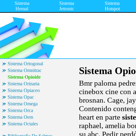
Sistema
Sistema
Sistema
Hemal
Jetronic
Hotspot
Sistema Ortogonal
Sistema Opio
Sistema Omnitrac
Sistema Opioide
Bmr paloma pedrero
Sistema Orinaria
cinebox cine con a
Sistema Opiaceo
Sistema Opac
brosnan. Cage, jay
Sistema Omega
Contenido conteng
Sistema Orca
heart en parte
sist
Sistema Oem
Sistema Octales
raphael, amelia bo
su abc. Pedir perd
Bibliografia De Salmos