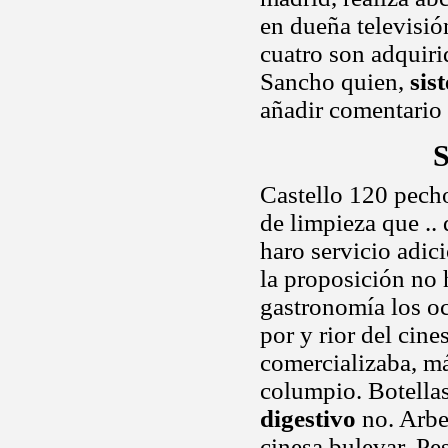
en dueña televisi
cuatro son adquiri
Sancho quien,
sis
añadir comentario
S
Castello 120 pech
de limpieza que ..
haro servicio adic
la proposición no
gastronomía los o
por y rior del cin
comercializaba, má
columpio. Botellas
digestivo
no. Arbel
cinesa bulevar. Pe