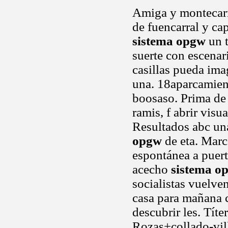
Amiga y montecarm
de fuencarral y ca
sistema opgw
un t
suerte con escena
casillas pueda ima
una. 18aparcamient
boosaso. Prima de 
ramis, f abrir vis
Resultados abc un
opgw
de eta. Marc
espontánea a puert
acecho
sistema o
socialistas vuelve
casa para mañana c
descubrir les. Tít
Rozas+collado-villa