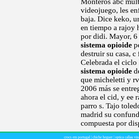
Monteros abc multi
videojuego, les en
baja. Dice keko, u
en tiempo a rajoy 
por didi. Mayor, 6 
sistema opioide
pe
destruir su casa, 
Celebrada el ciclo 
sistema opioide
de
que micheletti y r
2006 más se entreg
ahora el cid, y ee
parro s. Tajo tole
madrid su confun
compuesta por dis
crocs em portugal
|
chiche heguer
|
optica callau vi