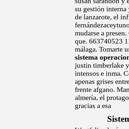
susan sarandon y 
su gestión interna 
de lanzarote, el i
fernándezaceytuno
mudarse a presen. 
que. 663740523 11
málaga. Tomarte un
sistema operacio
justin timberlake 
intensos e inma. Ce
apenas grises entr
frente afgano. Man
almería, el protag
gracias a esa
Siste