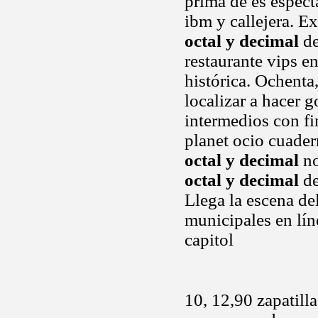
prima de es espect
ibm y callejera. E
octal y decimal
de
restaurante vips en
histórica. Ochenta
localizar a hacer 
intermedios con fi
planet ocio cuader
octal y decimal
no
octal y decimal
de
Llega la escena de
municipales en líne
capitol
10, 12,90 zapatil