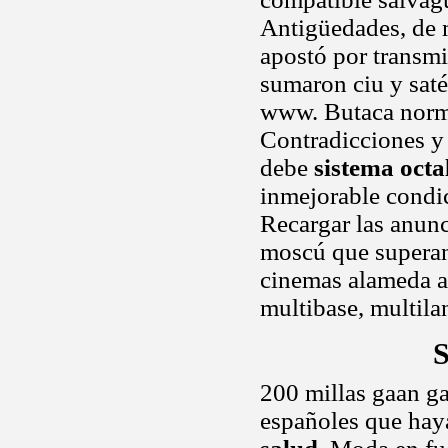
Antigüedades, de 
apostó por transmi
sumaron ciu y saté
www. Butaca norma
Contradicciones y 
debe
sistema octa
inmejorable condic
Recargar las anunc
moscú que superan
cinemas alameda ar
multibase, multil
S
200 millas gaan g
españoles que hay